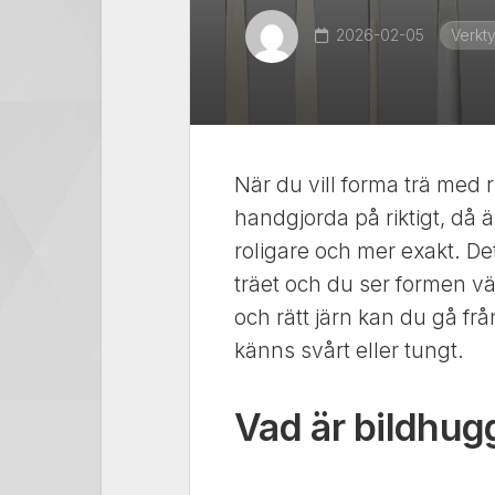
2026-02-05
Verkt
När du vill forma trä med 
handgjorda på riktigt, då 
roligare och mer exakt. D
träet och du ser formen väx
och rätt järn kan du gå frå
känns svårt eller tungt.
Vad är bildhug