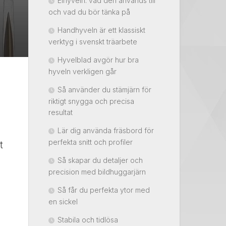
Elhyveln: vad den används till
och vad du bör tänka på
Handhyveln är ett klassiskt
verktyg i svenskt träarbete
Hyvelblad avgör hur bra
hyveln verkligen går
Så använder du stämjärn för
riktigt snygga och precisa
resultat
Lär dig använda fräsbord för
perfekta snitt och profiler
t
Så skapar du detaljer och
precision med bildhuggarjärn
Så får du perfekta ytor med
en sickel
Stabila och tidlösa