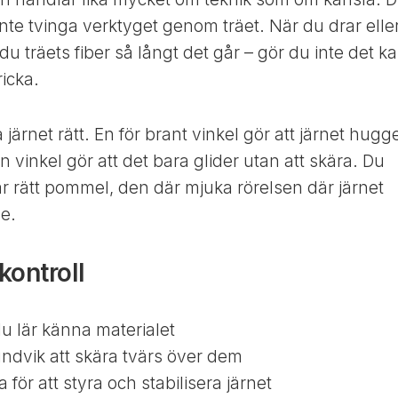
nte tvinga verktyget genom träet. När du drar elle
 du träets fiber så långt det går – gör du inte det k
ricka.
 järnet rätt. En för brant vinkel gör att järnet hugg
en vinkel gör att det bara glider utan att skära. Du
r rätt pommel, den där mjuka rörelsen där järnet
e.
kontroll
du lär känna materialet
 undvik att skära tvärs över dem
ör att styra och stabilisera järnet