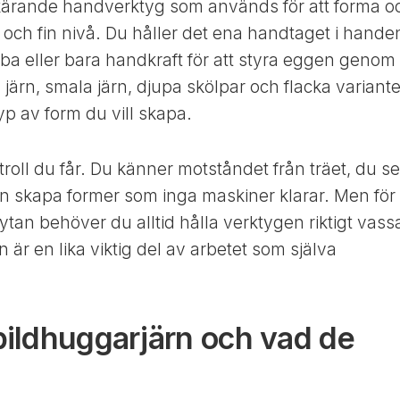
 skärande handverktyg som används för att forma o
 och fin nivå. Du håller det ena handtaget i hande
ba eller bara handkraft för att styra eggen genom
 järn, smala järn, djupa skölpar och flacka variante
yp av form du vill skapa.
troll du får. Du känner motståndet från träet, du se
an skapa former som inga maskiner klarar. Men för
ytan behöver du alltid hålla verktygen riktigt vass
n är en lika viktig del av arbetet som själva
 bildhuggarjärn och vad de