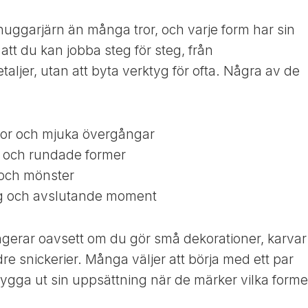
ldhuggarjärn än många tror, och varje form har sin
 att du kan jobba steg för steg, från
etaljer, utan att byta verktyg för ofta. Några av de
ytor och mjuka övergångar
g och rundade former
r och mönster
ing och avslutande moment
ngerar oavsett om du gör små dekorationer, karvar
ldre snickerier. Många väljer att börja med ett par
ygga ut sin uppsättning när de märker vilka forme