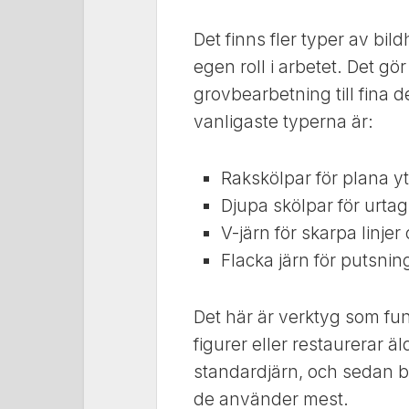
Det finns fler typer av bi
egen roll i arbetet. Det gör
grovbearbetning till fina d
vanligaste typerna är:
Rakskölpar för plana 
Djupa skölpar för urta
V-järn för skarpa linje
Flacka järn för putsn
Det här är verktyg som fu
figurer eller restaurerar ä
standardjärn, och sedan b
de använder mest.