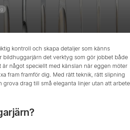
yg
riktig kontroll och skapa detaljer som känns
är bildhuggarjärn det verktyg som gör jobbet både
et är något speciellt med känslan när eggen möter
a fram framför dig. Med rätt teknik, rätt slipning
n grova drag till små eleganta linjer utan att arbete
garjärn?