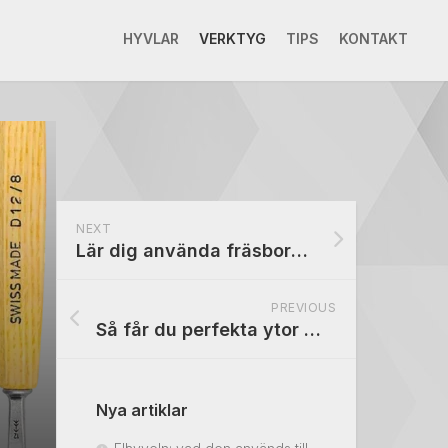
HYVLAR
VERKTYG
TIPS
KONTAKT
NEXT
Lär dig använda fräsbord för perfekta snitt och profiler
PREVIOUS
Så får du perfekta ytor med en sickel
Nya artiklar