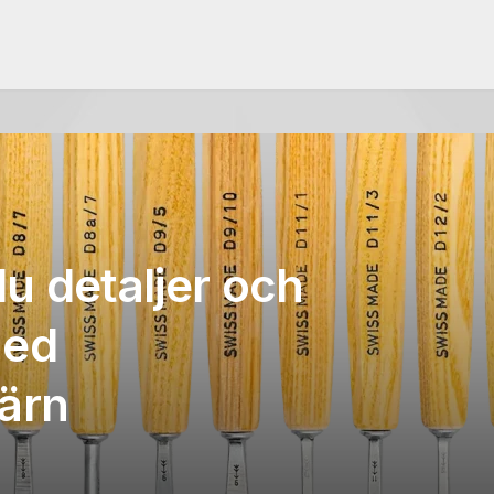
u detaljer och
med
järn