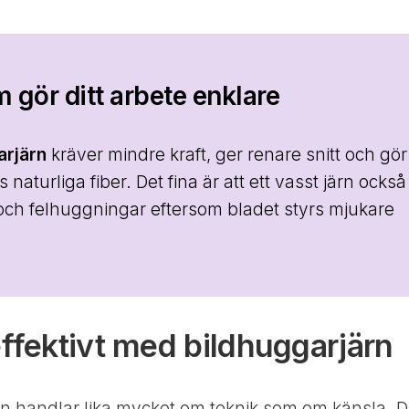
 gör ditt arbete enklare
arjärn
kräver mindre kraft, ger renare snitt och gör
ts naturliga fiber. Det fina är att ett vasst järn också
 och felhuggningar eftersom bladet styrs mjukare
effektivt med bildhuggarjärn
n handlar lika mycket om teknik som om känsla. 